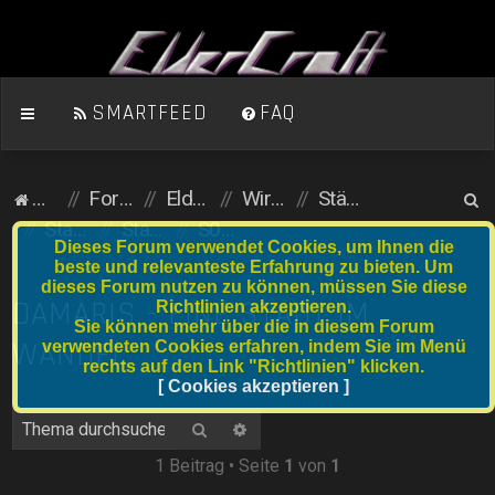
SMARTFEED
FAQ
S
Homepage
Foren-Übersicht
ElderCraft (Minecraft)
Wirtschaftsserver
Städte und Anfängergrundstücke
u
Stadtserver
Stadtnummer S001 bis S020
S008 Damaris
Dieses Forum verwendet Cookies, um Ihnen die
c
beste und relevanteste Erfahrung zu bieten. Um
dieses Forum nutzen zu können, müssen Sie diese
h
DAMARIS - EINE STADT IM
Richtlinien akzeptieren.
e
Sie können mehr über die in diesem Forum
WANDEL
verwendeten Cookies erfahren, indem Sie im Menü
rechts auf den Link "Richtlinien" klicken.
[ Cookies akzeptieren ]
Suche
Erweiterte Suche
1 Beitrag • Seite
1
von
1