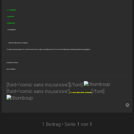
-
2. Stadtherr
-
Gastwirt
-
Kaufmann
- Stadthelfer
... bitte ich Abstand zu halten.
Sollte ich einen dieser Posten besetzen wollen, wird dieses im Forum als Stellenausschreibung bekannt gegeben.
In diesem Sinne
AntonMeier
[font='comic sans ms,cursive']
[/font]
[font='comic sans ms,cursive']
[/font]
Zocker altern nicht, sie leveln
N
a
c
h
1 Beitrag • Seite
1
von
1
o
b