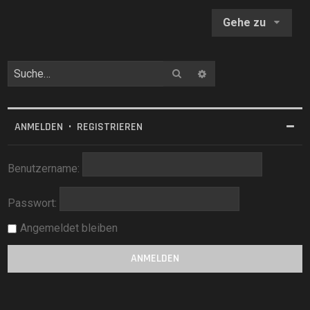
e
Gehe zu
n
Suche
Erweiterte Suche
ANMELDEN
•
REGISTRIEREN
Benutzername:
Passwort:
Angemeldet bleiben